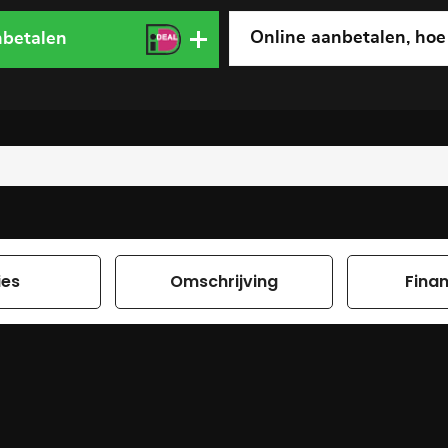
Online aanbetalen, hoe
nbetalen
ies
Omschrijving
Finan