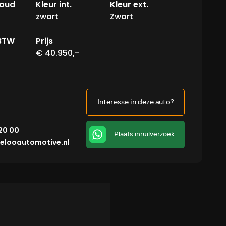
houd
Kleur int.
Kleur ext.
zwart
Zwart
 BTW
Prijs
€ 40.950,-
Interesse in deze auto?
 20 00
Plaats inruilverzoek
elooautomotive.nl