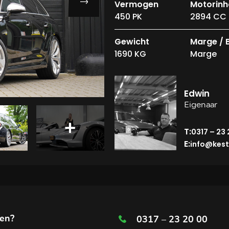
Vermogen
Motorin
450 PK
2894 CC
Gewicht
Marge /
1690 KG
Marge
Edwin
Eigenaar
T:
0317 – 23
E:
info@kest
len?
0317 – 23 20 00