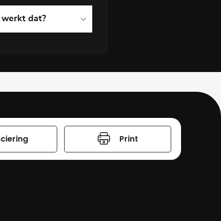
 werkt dat?
ciering
Print