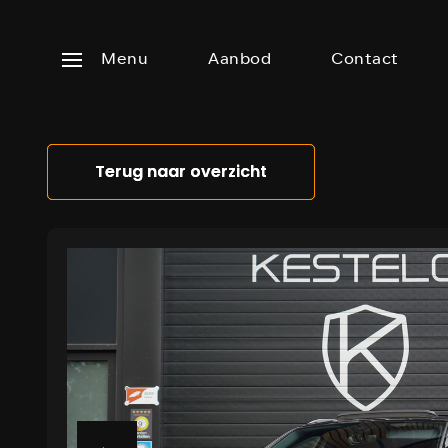
Menu
Aanbod
Contact
Home
Terug naar overzicht
Terug naar overzicht
Aanbod
Diensten
Vacatures
Over
ons
Zoekopdracht
&
Consignatieverkoop